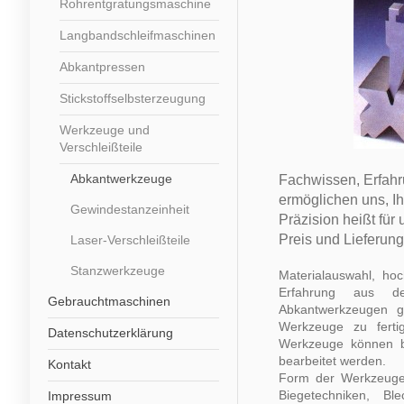
Rohrentgratungsmaschine
Langbandschleifmaschinen
Abkantpressen
Stickstoffselbsterzeugung
Werkzeuge und
Verschleißteile
Abkantwerkzeuge
Fachwissen, Erfahr
ermöglichen uns, Ih
Gewindestanzeinheit
Präzision heißt für 
Preis und Lieferung
Laser-Verschleißteile
Stanzwerkzeuge
Materialauswahl, ho
Erfahrung aus d
Gebrauchtmaschinen
Abkantwerkzeugen g
Werkzeuge zu ferti
Datenschutzerklärung
Werkzeuge können b
bearbeitet werden.
Kontakt
Form der Werkzeuge 
Biegetechniken, Bl
Impressum